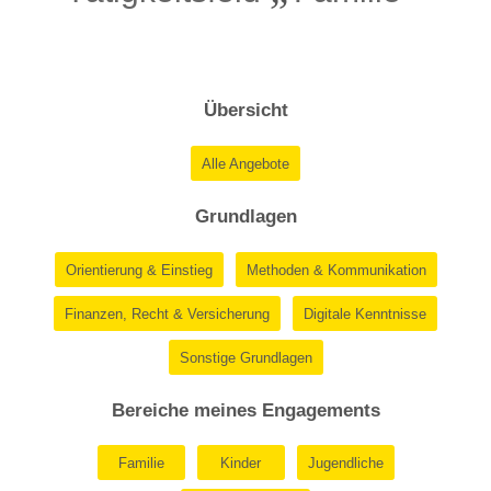
Übersicht
Alle Angebote
Grundlagen
Orientierung & Einstieg
Methoden & Kommunikation
Finanzen, Recht & Versicherung
Digitale Kenntnisse
Sonstige Grundlagen
Bereiche meines Engagements
Familie
Kinder
Jugendliche